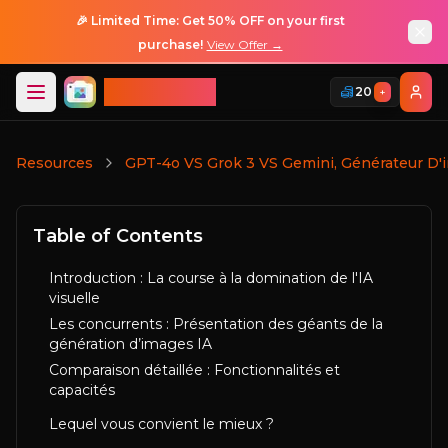
🎉 Limited Time: Get 50% OFF on your first
purchase!
View Offer →
ImageGPT
20
+
Connexion
Resources
GPT-4o VS Grok 3 VS Gemini, Générateur D'i
Table of Contents
Introduction : La course à la domination de l'IA
visuelle
Les concurrents : Présentation des géants de la
génération d’images IA
Comparaison détaillée : Fonctionnalités et
capacités
Lequel vous convient le mieux ?