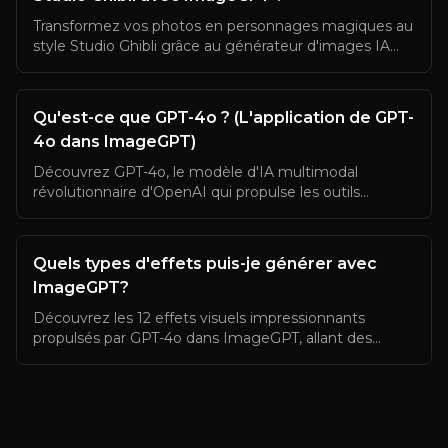
Transformez vos photos en personnages magiques au
style Studio Ghibli grâce au générateur d'images IA
d'ImageGPT. Ce tutoriel étape par étape vous montre
comment créer en quelques minutes des œuvres
inspirées de Ghibli à partir de n'importe quelle photo
Qu'est-ce que GPT-4o ? (L'application de GPT-
portrait.
4o dans ImageGPT)
Découvrez GPT-4o, le modèle d'IA multimodal
révolutionnaire d'OpenAI qui propulse les outils
innovants de génération d'images d'ImageGPT.
Découvrez ses capacités, fonctionnalités et comment
créer des visuels saisissants avec cette technologie de
Quels types d'effets puis-je générer avec
pointe.
ImageGPT?
Découvrez les 12 effets visuels impressionnants
propulsés par GPT-4o dans ImageGPT, allant des
transformations façon Ghibli à la création de
personnages 3D, designs Funko Pop et bien d'autres
transformations créatives d'images IA pour vos
photos.