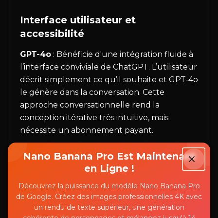
Interface utilisateur et
accessibilité
GPT-4o
: Bénéficie d'une intégration fluide à
l’interface conviviale de ChatGPT. L’utilisateur
décrit simplement ce qu’il souhaite et GPT-4o
le génère dans la conversation. Cette
approche conversationnelle rend la
conception itérative très intuitive, mais
nécessite un abonnement payant.
Grok 3
: Accessible via la plateforme X ou
Nano Banana Pro Est Maintenant
l’application Grok, avec un processus très
en Ligne !
simple. L'utilisateur saisit un prompt textuel,
Découvrez la puissance du modèle Nano Banana Pro
génère une image, puis peut raffiner le
de Google. Créez des images professionnelles 4K avec
prompt si besoin. Gratuit pour tous les
un rendu de texte supérieur, une génération
utilisateurs X, avec des limites d’utilisation, ce