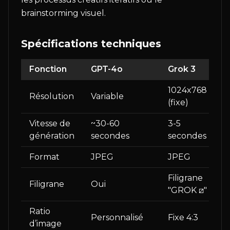
brainstorming visuel.
Spécifications techniques
Fonction
GPT-4o
Grok 3
1024x768
Résolution
Variable
(fixe)
Vitesse de
~30-60
3-5
génération
secondes
secondes
Format
JPEG
JPEG
Filigrane
Filigrane
Oui
"GROK ⧄"
Ratio
Personnalisé
Fixe 4:3
d’image