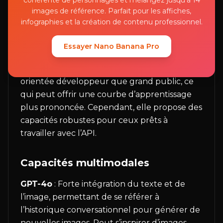
cohérente de personnages et mélangez jusqu'à 14
qui en fait l’option la plus accessible pour un
images de référence. Parfait pour les affiches,
usage occasionnel.
infographies et la création de contenu professionnel.
Gemini
: Disponible via Google AI Studio et
Essayer Nano Banana Pro
Vertex AI, nécessitant pour la plupart une
intégration API. L’interface est davantage
orientée développeur que grand public, ce
qui peut offrir une courbe d’apprentissage
plus prononcée. Cependant, elle propose des
capacités robustes pour ceux prêts à
travailler avec l’API.
Capacités multimodales
GPT-4o
: Forte intégration du texte et de
l’image, permettant de se référer à
l’historique conversationnel pour générer de
nouvelles images. Peut s’inspirer d’images