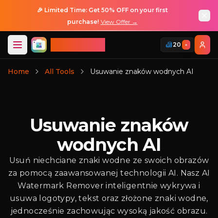
🎉 Limited Time: Get 50% OFF on your first
purchase!
View Offer →
ImageGPT
20
+
Logowanie
Home
All Tools
Usuwanie znaków wodnych AI
Usuwanie znaków
wodnych AI
Usuń niechciane znaki wodne ze swoich obrazów
za pomocą zaawansowanej technologii AI. Nasz AI
Watermark Remover inteligentnie wykrywa i
usuwa logotypy, tekst oraz złożone znaki wodne,
jednocześnie zachowując wysoką jakość obrazu.