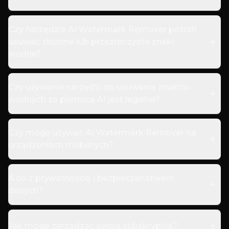
Czy narzędzie AI Watermark Remover potrafi
usuwać złożone lub przezroczyste znaki
wodne?
Czy używanie narzędzi do usuwania znaków
wodnych za pomocą AI jest legalne?
Czy mogę używać AI Watermark Remover na
urządzeniach mobilnych?
A co z prywatnością i bezpieczeństwem
danych?
Jak mogę zarządzać swoją subskrypcją?