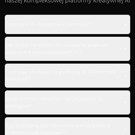
naszej kompleksowej platformy kreatywnej AI
Czym jest AI Watermark Remover?
Jak działa narzędzie do usuwania znaków
wodnych z wykorzystaniem AI?
Co mogę stworzyć za pomocą AI Watermark
Remover?
Jakie formaty obrazów i opcje jakości są
dostępne?
Czy dostępna jest darmowa wersja próbna
AI Watermark Remover?