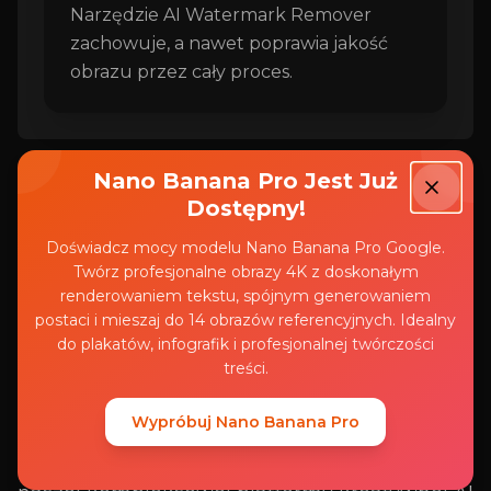
Narzędzie AI Watermark Remover
zachowuje, a nawet poprawia jakość
obrazu przez cały proces.
Nano Banana Pro Jest Już
Dostępny!
Doświadcz mocy modelu Nano Banana Pro Google.
Twórz profesjonalne obrazy 4K z doskonałym
FAQ
renderowaniem tekstu, spójnym generowaniem
postaci i mieszaj do 14 obrazów referencyjnych. Idealny
Najczęściej zadawane pytania
do plakatów, infografik i profesjonalnej twórczości
dotyczące usuwania znaków
treści.
wodnych z pomocą AI
Wypróbuj Nano Banana Pro
Najczęściej zadawane pytania dotyczące