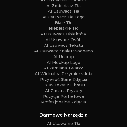
AI Wyostrzacz Obrazu
AI Zmieniacz Tła
AI Usuwacz Tła
AI Usuwacz Tła Logo
Białe Tło
Niebieskie Tło
AI Usuwacz Obiektów
AI Usuwacz Osób
AI Usuwacz Tekstu
AI Usuwacz Znaku Wodnego
AI Uncrop
AI Mockup Logo
AI Zamiana Twarzy
AI Wirtualna Przymierzalnia
Przywróć Stare Zdjęcia
Usuń Tekst z Obrazu
AI Zmiana Fryzury
Pozycje Portretowe
Profesjonalne Zdjęcia
Darmowe Narzędzia
AI Usuwanie Tła