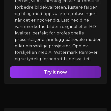
fjernet, vil AI-teknologien vår automatisk
forbedre bildekvaliteten, justere farger
Logg Inn
og til og med oppskalere oppløsningen
når det er nødvendig. Last ned dine
vannmerkefrie bilder i original eller HD-
kvalitet, perfekt for profesjonelle
presentasjoner, innlegg på sosiale medier
eller personlige prosjekter. Opplev
forskjellen med AI Watermark Remover
og se tydelig forbedret bildekvalitet.
Try it now