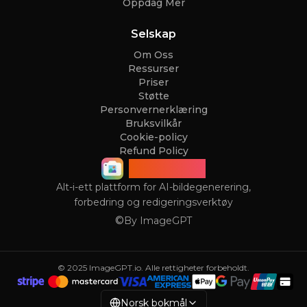
Oppdag Mer
Selskap
Om Oss
Ressurser
Priser
Støtte
Personvernerklæring
Bruksvilkår
Cookie-policy
Refund Policy
ImageGPT
Alt-i-ett plattform for AI-bildegenerering,
forbedring og redigeringsverktøy
©
By
ImageGPT
© 2025 ImageGPT.io. Alle rettigheter forbeholdt.
English
Español
Français
Português
Ita
Norsk bokmål