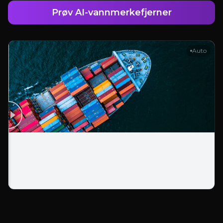
Prøv AI-vannmerkefjerner
Auto
Logg Inn