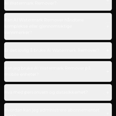
AI Watermark Remover?
Kan AI Watermark Remover håndtere
komplekse eller gjennomsiktige
vannmerker?
Er det lovlig å bruke AI Watermark Remover?
Kan jeg bruke AI Watermark Remover på
mobile enheter?
Hva med personvern og datasikkerhet?
Hvordan kan jeg administrere abonnementet