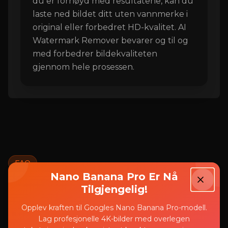
du er fornøyd med resultatene, kan du
laste ned bildet ditt uten vannmerke i
original eller forbedret HD-kvalitet. AI
Watermark Remover bevarer og til og
med forbedrer bildekvaliteten
gjennom hele prosessen.
FAQ
Nano Banana Pro Er Nå
Ofte stilte spørsmål om AI
Tilgjengelig!
Watermark Remover
Opplev kraften til Googles Nano Banana Pro-modell.
Lag profesjonelle 4K-bilder med overlegen