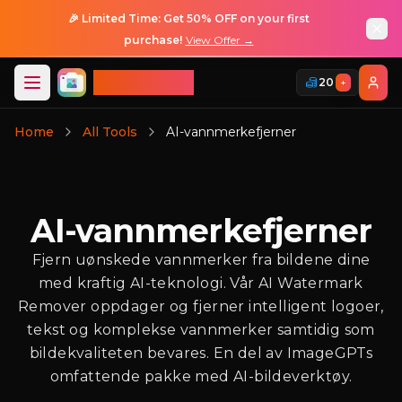
🎉 Limited Time: Get 50% OFF on your first
purchase!
View Offer →
ImageGPT
20
+
Logg Inn
Home
All Tools
AI-vannmerkefjerner
AI-vannmerkefjerner
Fjern uønskede vannmerker fra bildene dine
med kraftig AI-teknologi. Vår AI Watermark
Remover oppdager og fjerner intelligent logoer,
tekst og komplekse vannmerker samtidig som
bildekvaliteten bevares. En del av ImageGPTs
omfattende pakke med AI-bildeverktøy.