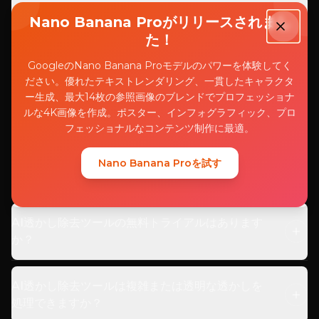
AI透かし除去ツールとは何ですか？
Nano Banana Proがリリースされまし
た！
GoogleのNano Banana Proモデルのパワーを体験してく
AI透かし除去ツールはどのように機能しますか？
ださい。優れたテキストレンダリング、一貫したキャラクタ
ー生成、最大14枚の参照画像のブレンドでプロフェッショナ
ルな4K画像を作成。ポスター、インフォグラフィック、プロ
AI透かし除去ツールで何を作成できますか？
フェッショナルなコンテンツ制作に最適。
Nano Banana Proを試す
利用可能な画像形式と品質オプションは何ですか？
AI透かし除去ツールの無料トライアルはあります
か？
AI透かし除去ツールは複雑または透明な透かしを
処理できますか？