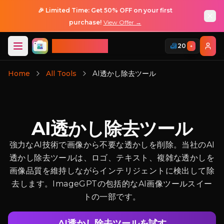
🎉 Limited Time: Get 50% OFF on your first
purchase!
View Offer →
ImageGPT
20
+
ログイン
Home
All Tools
AI透かし除去ツール
AI透かし除去ツール
強力なAI技術で画像から不要な透かしを削除。当社のAI
透かし除去ツールは、ロゴ、テキスト、複雑な透かしを
画像品質を維持しながらインテリジェントに検出して除
去します。ImageGPTの包括的なAI画像ツールスイー
トの一部です。
AI透かし除去ツールを試す