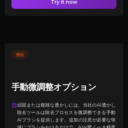
Try it now
機能
手動微調整オプション
頑固または複雑な透かしには、当社のAI透かし
除去ツールは除去プロセスを微調整できる手動
ログイン
AIブラシを提供します。追加の注意が必要な領
域にブラシをかけるだけで、AIが驚くべき精度