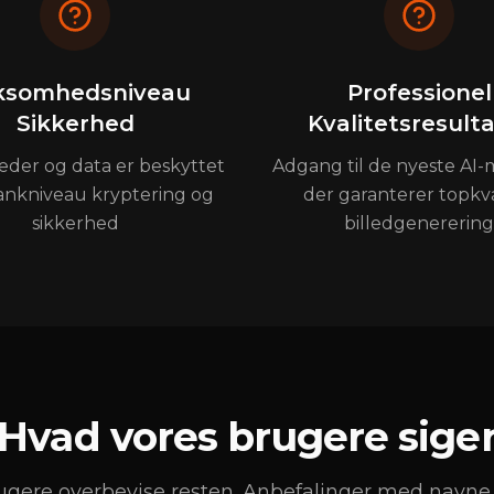
rksomhedsniveau
Professionel
Sikkerhed
Kvalitetsresult
leder og data er beskyttet
Adgang til de nyeste AI-
nkniveau kryptering og
der garanterer topkva
sikkerhed
billedgenerering
Hvad vores brugere sige
rugere overbevise resten. Anbefalinger med navne