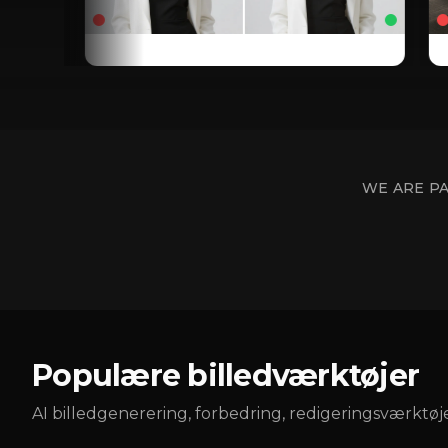
WE ARE P
Populære billedværktøjer
AI billedgenerering, forbedring, redigeringsværktø