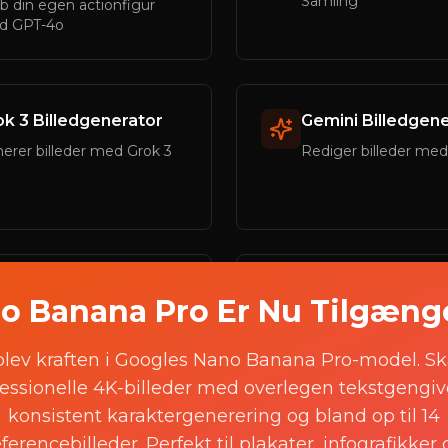
Samling
b din egen actionfigur
d GPT-4o
ok 3 Billedgenerator
Gemini Billedgen
erer billeder med Grok 3
Rediger billeder me
Inpainting
AI Outpainting
o Banana Pro Er Nu Tilgænge
iger specifikke dele af et
Udvid billeder ud ove
lede
oprindelige grænser
lev kraften i Googles Nano Banana Pro-model. S
essionelle 4K-billeder med overlegen tekstgengiv
konsistent karaktergenerering og bland op til 14
jektfjerning
AI Ansigtsbytte
eferencebilleder. Perfekt til plakater, infografikker 