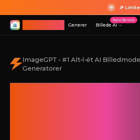
🎉 Limit
Nano Banana
ImageGPT
Generer
Billede AI
Log Ind
ImageGPT - #1 Alt-i-ét AI Billedmode
Generatorer
Interager sma
med billeder 