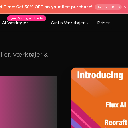
ed Time: Get 50% OFF on your first purchase!
Use code: IG50
Vi
Fjern Sløring af Billeder
AI Værktøjer
Gratis Værktøjer
Priser
ller, Værktøjer &
rtere
ved