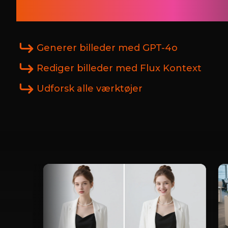
hjælp af AI
Generer billeder med GPT-4o
Rediger billeder med Flux Kontext
Udforsk alle værktøjer