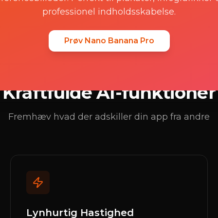
rn uønskede objekter fra
Byt ansigter i billed
professionel indholdsskabelse.
eder
Prøv Nano Banana Pro
Kraftfulde AI-funktioner
Fremhæv hvad der adskiller din app fra andre
Lynhurtig Hastighed