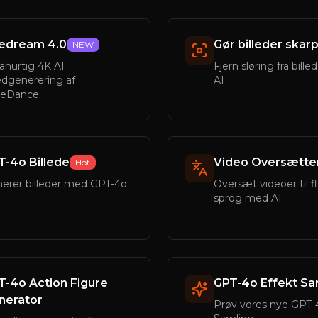
edream 4.0
Gør billeder skar
NEW
rahurtig 4K AI
Fjern sløring fra bill
ledgenerering af
AI
teDance
T-4o Billede
Video Oversætte
Hot
erer billeder med GPT-4o
Oversæt videoer til f
sprog med AI
T-4o Action Figure
GPT-4o Effekt Sa
nerator
Prøv vores nye GPT-