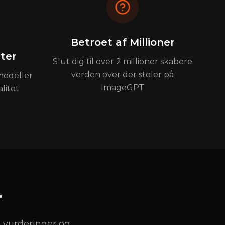
Betroet af Millioner
ater
Slut dig til over 2 millioner skabere
verden over der stoler på
modeller
ImageGPT
litet
r
, vurderinger og