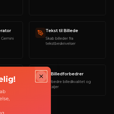
erator
Tekst til Billede
d Gemini
Skab billeder fra
tekstbeskrivelser
AI Billedforbedrer
lig!
r deres
Forbedre billedkvalitet og
detaljer
kab
else,
og