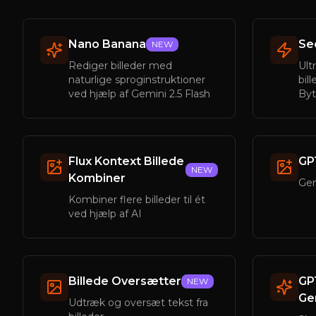
Nano Banana
Se
NEW
Rediger billeder med
Ult
naturlige sproginstruktioner
bil
ved hjælp af Gemini 2.5 Flash
By
Flux Kontext Billede
GP
NEW
Kombiner
Gen
Kombiner flere billeder til ét
ved hjælp af AI
Billede Oversætter
GP
NEW
Ge
Udtræk og oversæt tekst fra