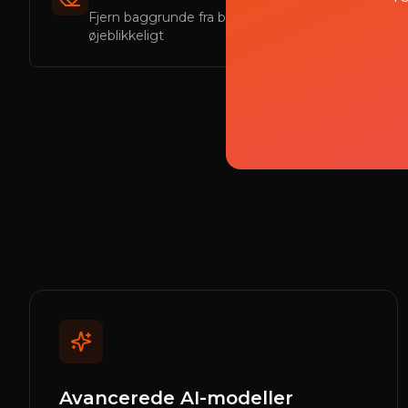
Fjern baggrunde fra billeder
Fje
øjeblikkeligt
bill
Avancerede AI-modeller