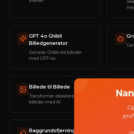
billeder
Ska
me
GPT 4o Ghibli
Gr
Billedgenerator
Gen
Generer Ghibli-stil billeder
med GPT-4o
Billede til Billede
AI 
Nan
Transformer eksisterende
Red
billeder med AI
bil
Op
prof
Baggrundsfjerning
Ob
r