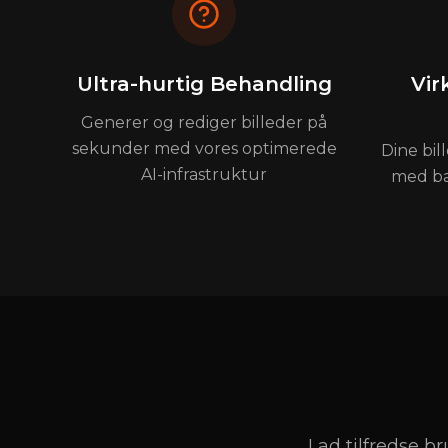
Ultra-hurtig Behandling
Vi
Generer og rediger billeder på
sekunder med vores optimerede
Dine bil
AI-infrastruktur
med ba
Lad tilfredse b