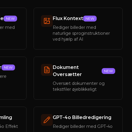
pe
Flux Kontext
NEW
NEW
eder med
Rediger billeder med
naturlige sproginstruktioner
ved hjælp af AI
r
Dokument
NEW
NEW
Oversætter
lere
Oversæt dokumenter og
tekstfiler øjeblikkeligt
mling
GPT-4o Billedredigering
4o Effekt
Rediger billeder med GPT-4o