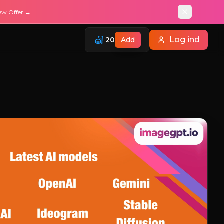
ew Offer →
Log ind
20
Add