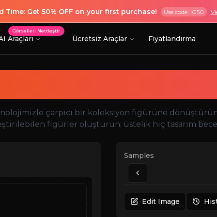
ed Time: Get 50% OFF on your first purchase!
Use code: IG50
Vi
Görselleri Nettleştir
AI Araçları
Ücretsiz Araçlar
Fiyatlandırma
â Aksiyon Figürü 
nolojimizle çarpıcı bir koleksiyon figürüne dönüştürün. 
tirilebilen figürler oluşturun; üstelik hiç tasarım bece
Samples
Edit Image
His