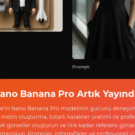
Prompt:
ano Banana Pro Artık Yayınd
toğraftan özel aksiyon fig
e'ın Nano Banana Pro modelinin gücünü deneyim
metin oluşturma, tutarlı karakter üretimi ile prof
4K görseller oluşturun ve 14'e kadar referans görsel
Fotoğraflarınızı yükleyin ve y
manlayın. Posterler, infografikler ve profesyonel iç