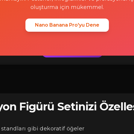
kalitede aksiyon figürlerine d
oluşturma için mükemmel.
makine öğrenimi modellerimiz, 
koleksiyonluk tarzı figürler oluş
Nano Banana Pro'yu Dene
kendiniz, arkadaşlarınız, aileni
oluşturmak adına mükemmeld
Try it now
on Figürü Setinizi Özelle
standları gibi dekoratif öğeler