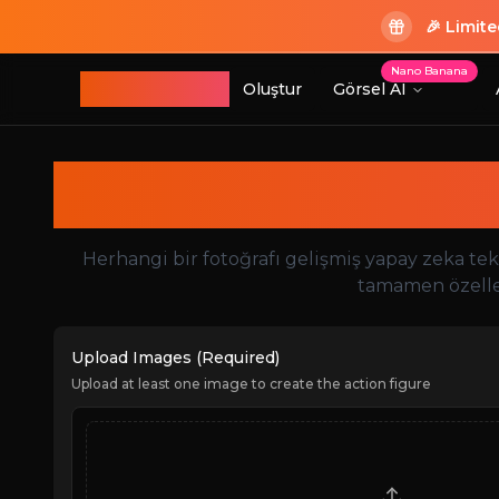
🎉 Limit
Nano Banana
ImageGPT
Oluştur
Görsel AI
Giriş
Giriş
Yapay Zek
Herhangi bir fotoğrafı gelişmiş yapay zeka tek
tamamen özelleş
Upload Images (Required)
Upload at least one image to create the action figure