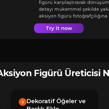
figürü karşılaştırarak dönüşüm
detayı mükemmel şekilde yaka
aksiyon figürü fotoğrafçılığına
Try it now
siyon Figürü Üreticisi Na
Dekoratif Öğeler ve
2
Başlık Ekle