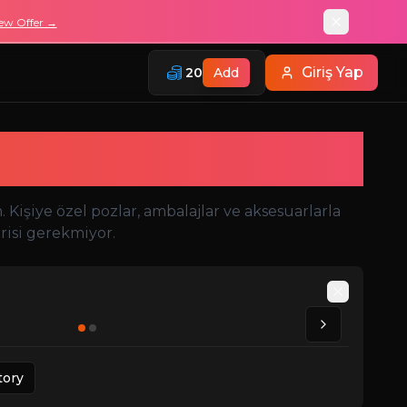
ew Offer →
Giriş Yap
20
Add
Oluşturucu
Kişiye özel pozlar, ambalajlar ve aksesuarlarla
risi gerekmiyor.
Auto
tory