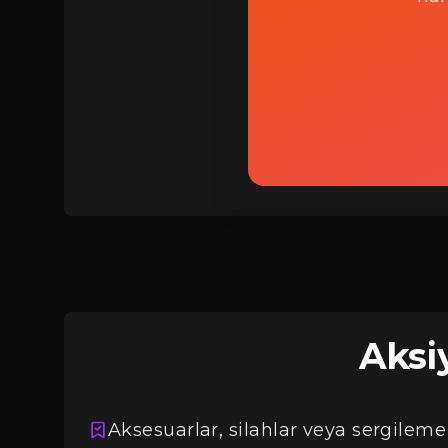
Giriş
Aksiy
Aksesuarlar, silahlar veya sergileme 