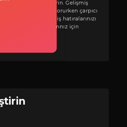
önüştürmesine izin verin. Gelişmiş
belirgin özellikleri korurken çarpıcı
turur. Kişiselleştirilmiş hatıralarınızı
z veya evcil hayvanlarınız için
ir.
ştirin