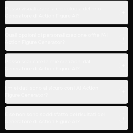
Posso visualizzare la cronologia del mio
Generatore di Action Figure AI?
Quali opzioni di personalizzazione offre l'AI
Action Figure Generator?
Posso scaricare le mie creazioni dal
Generatore di Action Figure AI?
I miei dati sono al sicuro con l'AI Action
Figure Generator?
E se non sono soddisfatto dei risultati del
Generatore di Action Figure AI?