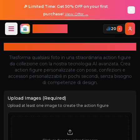
🎉 Limited Time: Get 50% OFF on your first
purchase!
View Offer →
ImageGPT
20
+
Accesso
Accesso
Generatore di Action Figure AI
Trasforma qualsiasi foto in una straordinaria action figure
da collezione con la nostra tecnologia AI avanzata. Crea
action figure personalizzate con pose, confezioni e
accessori personalizzabili in pochi secondi, senza bisogno
di competenze di design.
Upload Images (Required)
Upload at least one image to create the action figure