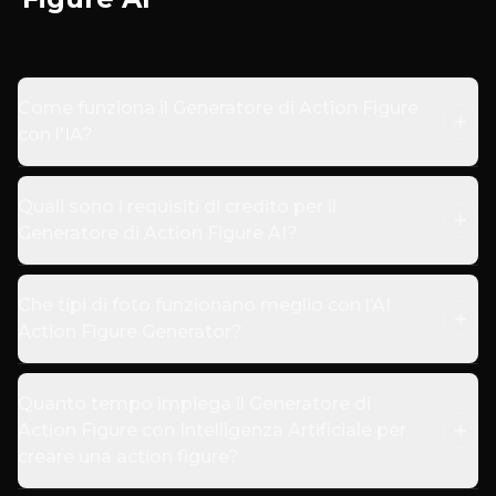
Come funziona il Generatore di Action Figure
con l'IA?
Quali sono i requisiti di credito per il
Generatore di Action Figure AI?
Che tipi di foto funzionano meglio con l’AI
Action Figure Generator?
Quanto tempo impiega il Generatore di
Action Figure con Intelligenza Artificiale per
creare una action figure?