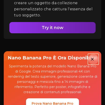
creare un oggetto da collezione
personalizzato che cattura l'essenza del
tuo soggetto.
Try it now
Nano Banana Pro È Ora Disponibile!
Sperimenta la potenza del modello Nano Banana Pro
Anteprima e download
di Google. Crea immagini professionali 4K con
rendering del testo superiore, generazione coerente di
in tempo reale
personaggi e mescola fino a 14 immagini di
riferimento. Perfetto per poster, infografiche e
creazione di contenuti professionali.
Visualizza in anteprima le tue action
Prova Nano Banana Pro