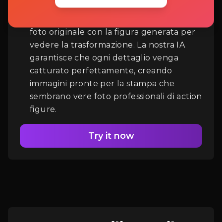
figure generate in tempo reale e
scaricale in alta risoluzione. Confronta la
foto originale con la figura generata per
Accesso
vedere la trasformazione. La nostra IA
garantisce che ogni dettaglio venga
catturato perfettamente, creando
immagini pronte per la stampa che
sembrano vere foto professionali di action
figure.
Try it now