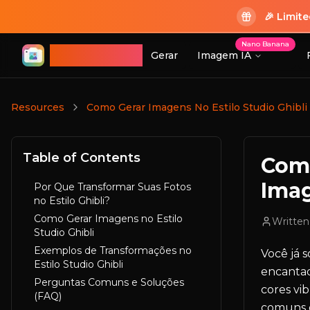
🎉 Limit
Nano Banana
ImageGPT
Gerar
Imagem IA
Login
Resources
Como Gerar Imagens No Estilo Studio Ghib
Table of Contents
Como
Ima
Por Que Transformar Suas Fotos
no Estilo Ghibli?
Como Gerar Imagens no Estilo
Written
Studio Ghibli
Exemplos de Transformações no
Você já 
Estilo Studio Ghibli
encantad
Perguntas Comuns e Soluções
cores vi
(FAQ)
comuns e