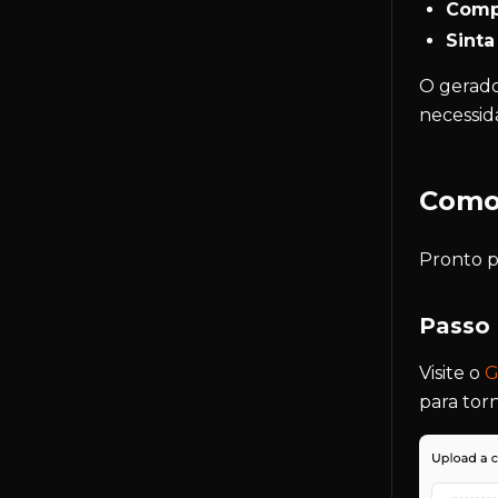
Compa
Sinta
O gerado
necessida
Como 
Pronto p
Passo 
Visite o
G
para tor