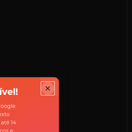
vel!
oogle.
exto
upload images")
até 14
itivo
icos e