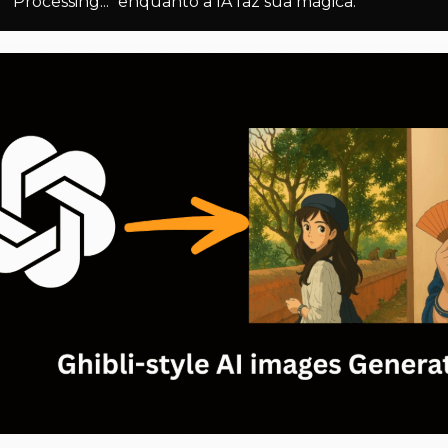
 "Processing..." enquanto a IA faz sua mágica.