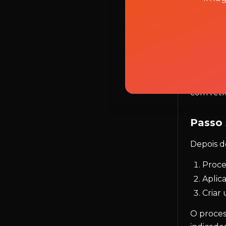
Você 
Certi
Fo
Ta
Os
Dica pro
com retr
Passo 
Depois de
Proce
Aplica
Criar
O proces