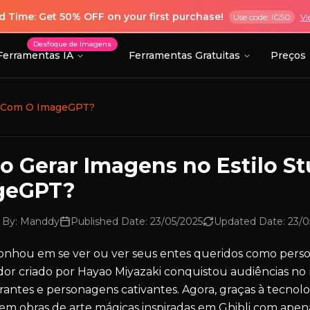
ed Time: Get 50% OFF on your first purchase!
Use code: IG50
Vi
Desfoque de Imagens
Ferramentas IA
Ferramentas Gratuitas
Preços
li Com O ImageGPT?
 Gerar Imagens no Estilo St
geGPT?
 By:
Manddy
Published Date:
23/05/2025
Updated Date:
23/0
sonhou em se ver ou ver seus entes queridos como per
or criado por Hayao Miyazaki conquistou audiências no mu
brantes e personagens cativantes. Agora, graças à tecnol
m obras de arte mágicas inspiradas em Ghibli com apena