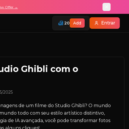
ew Offer →
Entrar
20
Add
udio Ghibli com o
5/2025
sonagens de um filme do Studio Ghibli? O mundo
ndo todo com seu estilo artístico distintivo,
ogia de IA avançada, você pode transformar fotos
s alguns cliques!