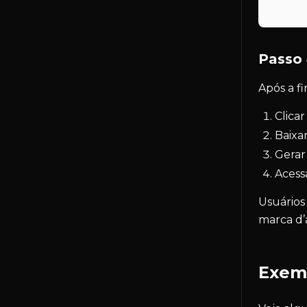
Passo 
Após a f
Clica
Baixa
Gerar 
Acessa
Usuários
marca d’
Exemp