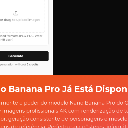
o Banana Pro Já Está Disponí
2: Envie Sua Foto
imente o poder do modelo Nano Banana Pro do G
e imagens profissionais 4K com renderização de t
e na área de upload (onde está escrito "Click or drag to 
ior, geração consistente de personagens e mescle 
ione uma foto de retrato nítida e de frente do seu dispos
ns de referência. Perfeito para pôsteres, infográf