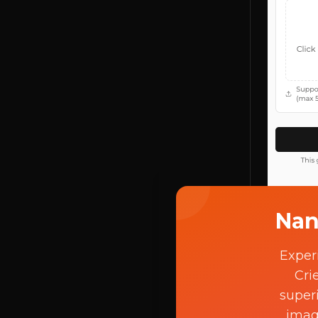
Nan
Passo 
Exper
Cri
Cliqu
super
Selec
image