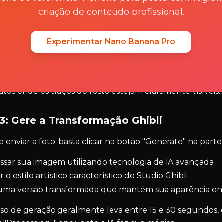
pode enviar várias fotos se quiser transformar diversas 
criação de conteúdo profissional.
fique-se de que suas fotos atendam aos requisitos:
rmatos suportados: JPEG, PNG ou WebP
Experimentar Nano Banana Pro
manho máximo: 5MB por imagem
 melhores resultados vêm de fotos claras e bem ilumina
fissional:
Para resultados ideais, escolha fotos com boa
atos onde os traços do rosto estejam claramente visíveis.
3: Gere a Transformação Ghibli
 enviar a foto, basta clicar no botão "Generate" na parte 
ssar sua imagem utilizando tecnologia de IA avançada
r o estilo artístico característico do Studio Ghibli
 uma versão transformada que mantém sua aparência enq
so de geração geralmente leva entre 15 e 30 segundos,