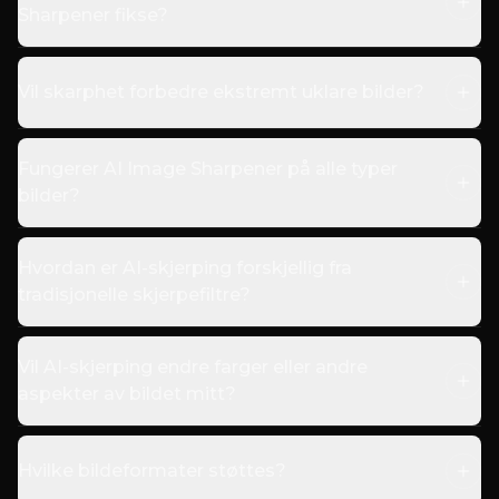
Sharpener fikse?
Vil skarphet forbedre ekstremt uklare bilder?
Fungerer AI Image Sharpener på alle typer
bilder?
Hvordan er AI-skjerping forskjellig fra
tradisjonelle skjerpefiltre?
Vil AI-skjerping endre farger eller andre
aspekter av bildet mitt?
Hvilke bildeformater støttes?