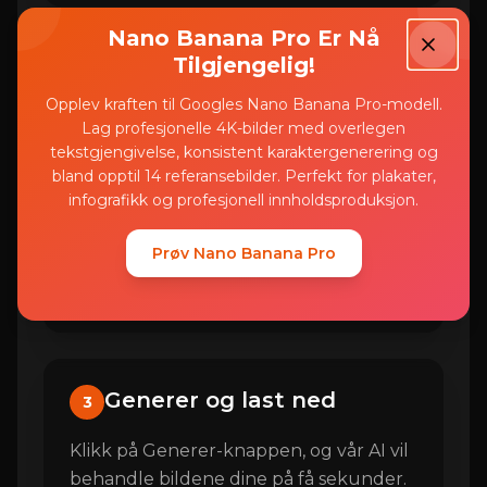
Nano Banana Pro Er Nå
Tilgjengelig!
Konfigurer alternativer
2
(valgfritt)
Opplev kraften til Googles Nano Banana Pro-modell.
Lag profesjonelle 4K-bilder med overlegen
Beskriv eventuelt skarphetsstyrke eller
tekstgjengivelse, konsistent karaktergenerering og
bland opptil 14 referansebilder. Perfekt for plakater,
spesifikke områder som skal forbedres
infografikk og profesjonell innholdsproduksjon.
(f.eks. 'skjerp ansikter', 'forbedre tekst',
'øk kantklarhet'). Du kan også justere
Prøv Nano Banana Pro
vannmerke- og visningsinnstillinger for
å tilpasse utdataene dine.
Generer og last ned
3
Klikk på Generer-knappen, og vår AI vil
behandle bildene dine på få sekunder.