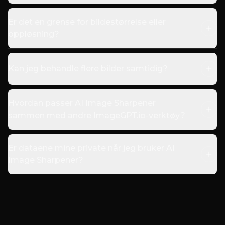
Er det en grense for bildestørrelse eller
oppløsning?
Kan jeg behandle flere bilder samtidig?
Hvordan passer AI Image Sharpener
sammen med andre ImageGPT.io-verktøy?
Er dataene mine private når jeg bruker AI
Image Sharpener?