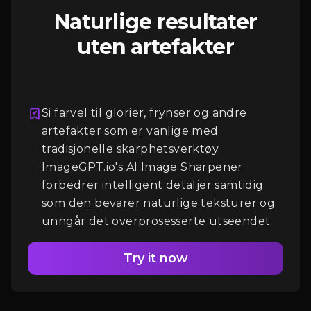
Naturlige resultater
uten artefakter
Si farvel til glorier, frynser og andre
artefakter som er vanlige med
Logg Inn
tradisjonelle skarphetsverktøy.
ImageGPT.io's AI Image Sharpener
forbedrer intelligent detaljer samtidig
som den bevarer naturlige teksturer og
unngår det overprosesserte utseendet.
Try it now