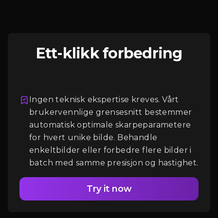
Ett-klikk forbedring
Ingen teknisk ekspertise kreves. Vårt
brukervennlige grensesnitt bestemmer
automatisk optimale skarpeparametere
Logg Inn
for hvert unike bilde. Behandle
enkeltbilder eller forbedre flere bilder i
batch med samme presisjon og hastighet.
Try it now