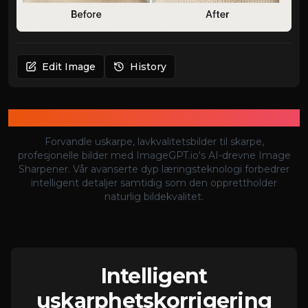
Edit Image
History
AI-bildeoppskarper
Forvandle uskarpe, lavkvalitetsbilder til skarpe,
profesjonelle bilder med ImageGPT.io's AI-drevne Image
Sharpener. Vår avanserte dyp læringsteknologi forbedrer
intelligent detaljer samtidig som den opprettholder
naturlig bildekvalitet.
Intelligent
uskarphetskorrigering