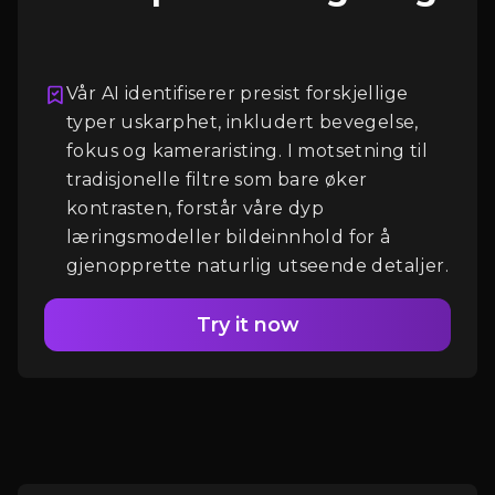
Vår AI identifiserer presist forskjellige
typer uskarphet, inkludert bevegelse,
Logg Inn
fokus og kameraristing. I motsetning til
tradisjonelle filtre som bare øker
kontrasten, forstår våre dyp
læringsmodeller bildeinnhold for å
gjenopprette naturlig utseende detaljer.
Try it now