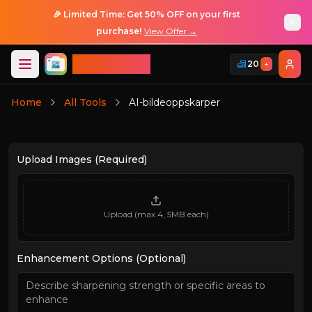
🎉 Limited Time: Get 50% OFF on your first
purchase!
View Offer →
ImageGPT
20
+
Logg Inn
Home
All Tools
AI-bildeoppskarper
Logg Inn
Upload Images (Required)
Upload (max 4, 5MB each)
Enhancement Options (Optional)