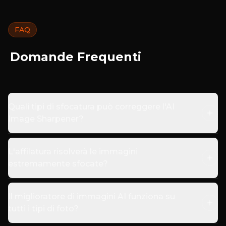
FAQ
Domande Frequenti
Quali tipi di sfocatura può correggere l'AI
Image Sharpener?
L'affilatura risolverà le immagini
estremamente sfocate?
Il miglioratore di immagini AI funziona su
tutti i tipi di foto?