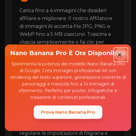
Carica fino a 4 immagini che desideri
affilare e migliorare. Il nostro Affilatore
di immagini AI accetta file JPG, PNG e
WebP fino a 5 MB ciascuno. Trascina e
rilascia semplicemente o fai clic per
sfogliare i tuoi file.
Nano Banana Pro È Ora Disponibile!
Sperimenta la potenza del modello Nano Banana Pro
di Google. Crea immagini professionali 4K con
rendering del testo superiore, generazione coerente di
Configura opzioni
2
personaggi e mescola fino a 14 immagini di
(opzionale)
riferimento. Perfetto per poster, infografiche e
creazione di contenuti professionali.
Opzionalmente descrivi la forza di
nitidezza o aree specifiche da migliorare
Prova Nano Banana Pro
(ad es. 'nitidezza visi', 'migliora testo',
'aumenta chiarezza bordi'). Puoi anche
regolare le impostazioni di filigrana e