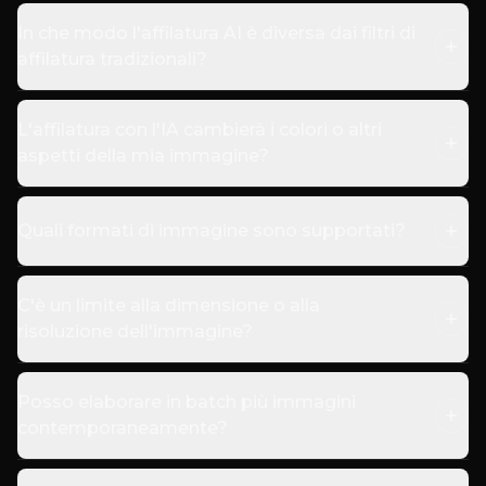
In che modo l'affilatura AI è diversa dai filtri di
affilatura tradizionali?
L'affilatura con l'IA cambierà i colori o altri
aspetti della mia immagine?
Quali formati di immagine sono supportati?
C'è un limite alla dimensione o alla
risoluzione dell'immagine?
Posso elaborare in batch più immagini
contemporaneamente?