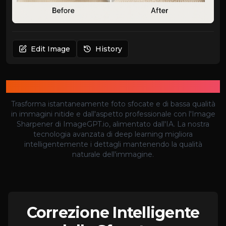
Edit Image
History
Affilatore di Immagini AI
Trasforma istantaneamente foto sfocate e di bassa qualità
in immagini nitide e dall'aspetto professionale con l'Image
Sharpener di ImageGPT.io, alimentato dall'IA. La nostra
tecnologia avanzata di deep learning migliora
intelligentemente i dettagli mantenendo la qualità
naturale dell'immagine.
Correzione Intelligente