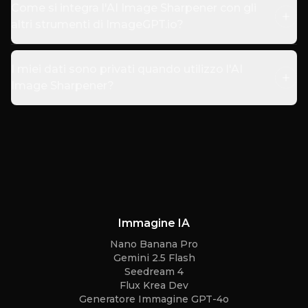
Come si integra l'AI Image Sharpener con gli
altri strumenti di ImageGPT.io?
I miei dati sono privati quando utilizzo l'AI
Image Sharpener?
Immagine IA
Nano Banana Pro
Gemini 2.5 Flash
Seedream 4
Flux Krea Dev
Generatore Immagine GPT-4o