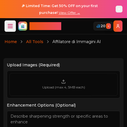
🎉 Limited Time: Get 50% OFF on your first
purchase!
View Offer →
ImageGPT
20
+
Accesso
Home
All Tools
Affilatore di Immagini AI
Accesso
Upload Images (Required)
Upload (max 4, 5MB each)
Enhancement Options (Optional)