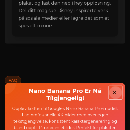
plakat og last den ned i høy oppløsning.
Del ditt magiske Disney-inspirerte verk
på sosiale medier eller lagre det som et
spesielt minne.
FAQ
Nano Banana Pro Er Nå
Ofte stilte spørsmål om AI
Tilgjengelig!
Disney-plakat
Opplev kraften til Googles Nano Banana Pro-modell.
Lag profesjonelle 4K-bilder med overlegen
Vanlige spørsmål om vår AI Disney-
tekstgjengivelse, konsistent karaktergenerering og
bland opptil 14 referansebilder. Perfekt for plakater,
plakatgenerator