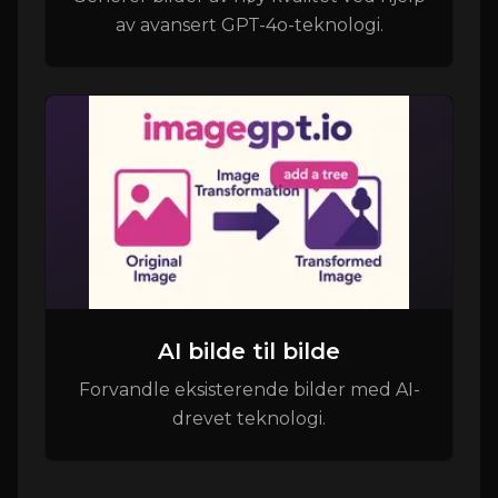
av avansert GPT-4o-teknologi.
AI bilde til bilde
Forvandle eksisterende bilder med AI-
drevet teknologi.