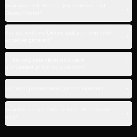
Hvor mange bilder kan jeg endre med AI
Disney Poster?
Kan jeg redigere Disney-plakaten min etter
at den er generert?
Vil det originale bildet mitt være
gjenkjennelig i Disney-plakaten?
Hva med personvern og datasikkerhet?
Hvordan kan jeg administrere abonnementet
mitt?