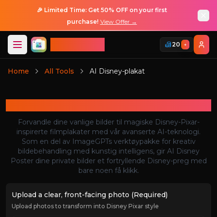
🎉 Limited Time: Get 50% OFF on your first
purchase!
View Offer →
ImageGPT
20
+
Logg Inn
Home
All Tools
AI Disney-plakat
Logg Inn
AI Disney-plakat
Forvandle dine vanlige bilder til magiske Disney-Pixar-
inspirerte filmplakater med vår avanserte AI-teknologi.
Som en del av ImageGPTs verktøypakke for kreativ
bildebehandling med kunstig intelligens, gir AI Disney
Poster dine private bilder et fortryllende Disney-preg med
bare noen få klikk.
Upload a clear, front-facing photo (Required)
Upload photos to transform into Disney Pixar style