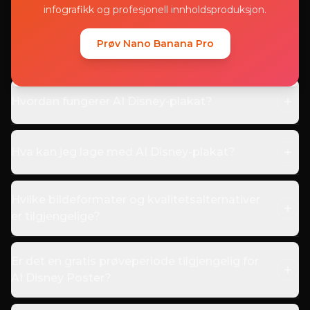
infografikk og profesjonell innholdsproduksjon.
Prøv Nano Banana Pro
Hva er en AI Disney-plakat?
Hvordan fungerer AI Disney-plakat?
Hva kan jeg lage med AI Disney-plakat?
Hvilke bildeformater og kvalitetsalternativer
er tilgjengelige?
Er det en gratis prøveperiode tilgjengelig for
AI Disney Poster?