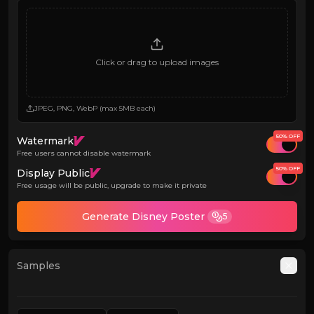
Click or drag to upload images
JPEG, PNG, WebP (max 5MB each)
50% OFF
Watermark
Free users cannot disable watermark
50% OFF
Display Public
Free usage will be public, upgrade to make it private
Generate Disney Poster
5
Samples
Auto