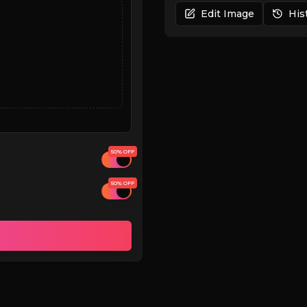
Edit Image
His
50% OFF
50% OFF