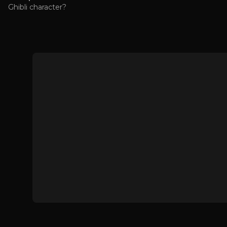
Ghibli character?
로그인