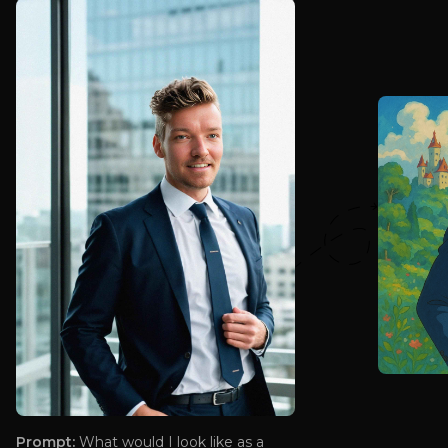
Prompt:
What would I look like as a