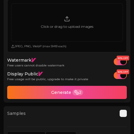
Click or drag to upload images
JPEG, PNG, WebP (max 5MB each)
50% OFF
Watermark
Free users cannot disable watermark
50% OFF
Display Public
Free usage will be public, upgrade to make it private
Generate
2
Samples
Auto