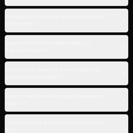
Come posso ottenere risultati migliori dai
miei prompt?
Questo strumento è disponibile sui
dispositivi mobili?
In che modo questo è diverso dagli altri
generatori di immagini?
Posso modificare le immagini generate in
seguito?
I miei dati sono al sicuro quando carico le
foto?