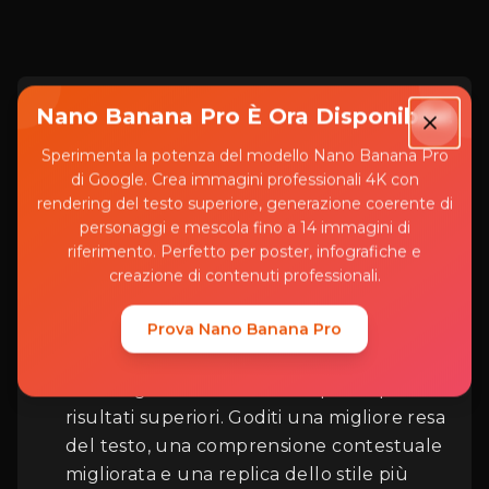
Alimentato dalla
Nano Banana Pro È Ora Disponibile!
tecnologia avanzata
Sperimenta la potenza del modello Nano Banana Pro
di Google. Crea immagini professionali 4K con
GPT-4o
rendering del testo superiore, generazione coerente di
personaggi e mescola fino a 14 immagini di
riferimento. Perfetto per poster, infografiche e
creazione di contenuti professionali.
Parte della suite di strumenti di
Prova Nano Banana Pro
immagine AI di ImageGPT.io, il nostro
generatore Ghibli sfrutta la tecnologia
Accesso
all'avanguardia GPT-4o di OpenAI per
risultati superiori. Goditi una migliore resa
del testo, una comprensione contestuale
migliorata e una replica dello stile più