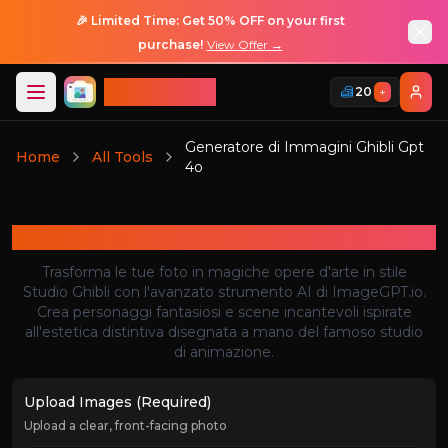
🎉 Limited Time: Get 50% OFF on your first
purchase!
View Offer →
ImageGPT
20
+
Accesso
Generatore di Immagini Ghibli Gpt
Home
All Tools
4o
Accesso
Generatore di Immagini Ghibli Gpt 4o
Trasforma le tue foto in magiche opere d'arte in stile
Studio Ghibli con l'avanzato strumento AI di ImageGPT.io.
Crea personaggi fantasiosi e scene incantevoli ispirate
all'estetica distintiva disegnata a mano del famoso studio
di animazione.
Upload Images (Required)
Upload a clear, front-facing photo