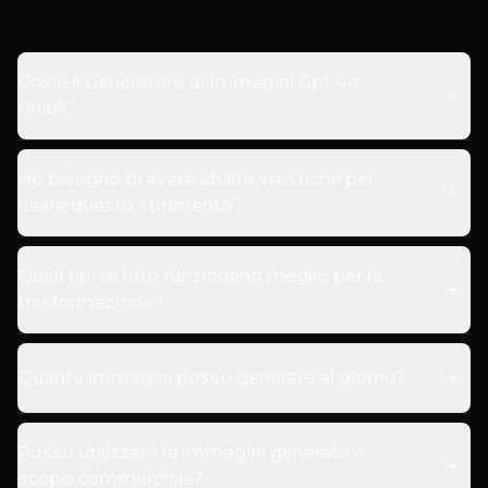
Cos'è il Generatore di Immagini Gpt 4o
Ghibli?
Ho bisogno di avere abilità artistiche per
usare questo strumento?
Quali tipi di foto funzionano meglio per la
trasformazione?
Quante immagini posso generare al giorno?
Posso utilizzare le immagini generate a
scopo commerciale?