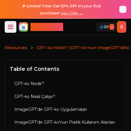
🎉 Limited Time: Get 50% OFF on your first
purchase!
View Offer →
ImageGPT
20
+
Giriş
Resources
GPT-4o Nedir? (GPT-4o'nun ImageGPT'deki 
Table of Contents
GPT-4o Nedir?
GPT-4o Nasıl Çalışır?
ImageGPT'de GPT-4o Uygulamaları
ImageGPT'de GPT-4o'nun Pratik Kullanım Alanları