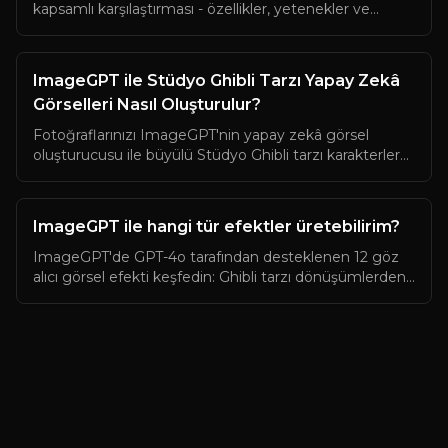
kapsamlı karşılaştırması - özellikler, yetenekler ve
sınırlamaları keşfedin, yaratıcı projeleriniz için en uygun
AI görüntü oluşturma aracını bulun.
ImageGPT ile Stüdyo Ghibli Tarzı Yapay Zekâ
Görselleri Nasıl Oluşturulur?
Fotoğraflarınızı ImageGPT'nin yapay zekâ görsel
oluşturucusu ile büyülü Stüdyo Ghibli tarzı karakterlere
dönüştürün. Bu adım adım rehberle, herhangi bir
portre fotoğrafından dakikalar içinde büyüleyici Ghibli
esintili sanat eserleri oluşturabilirsiniz.
ImageGPT ile hangi tür efektler üretebilirim?
ImageGPT'de GPT-4o tarafından desteklenen 12 göz
alıcı görsel efekti keşfedin: Ghibli tarzı dönüşümlerden
3D karakter yaratımına, Funko Pop tasarımlarından
fotoğraflarınız için daha birçok yaratıcı AI görüntü
dönüşümüne.