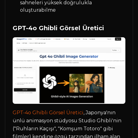
sahneleri yüksek doğrulukla
oluşturabilme
GPT-4o Ghibli Görsel Üretici
GPT-4o Ghibli Görsel Üretici
, Japonya'nın
ünlü animasyon stüdyosu Studio Ghibli'nin
("Ruhların Kaçışı", "Komşum Totoro" gibi
filmler) kendine özgü tarzından ilham alan