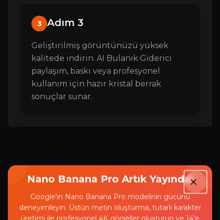
Adım 3
3
Geliştirilmiş görüntünüzü yüksek
kalitede indirin. AI Bulanık Giderici
paylaşım, baskı veya profesyonel
kullanım için hazır kristal berrak
sonuçlar sunar.
Nano Banana Pro Artık Yayında!
FAQ
Google'ın Nano Banana Pro modelinin gücünü
deneyimleyin. Üstün metin oluşturma, tutarlı karakter
AI Bulanık Giderici Hakkında
üretimi ile profesyonel 4K görseller oluşturun ve 14'e