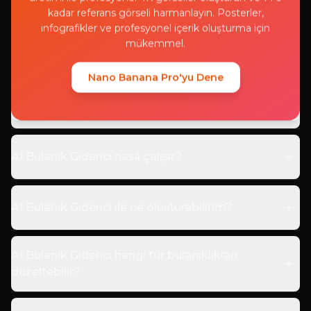
SSS
kadar referans görseli harmanlayın. Posterler,
infografikler ve profesyonel içerik oluşturma için
mükemmel.
AI Bulanık Giderici hakkında yaygın sorular
Nano Banana Pro'yu Dene
AI Bulanık Giderici nedir?
AI Bulanık Giderici nasıl çalışır?
AI Bulanık Giderici ile ne oluşturabilirim?
AI Bulanık Giderici hangi tür bulanıklıkları
düzeltebilir?