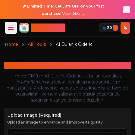
🎉 Limited Time: Get 50% OFF on your first
purchase!
View Offer →
ImageGPT
20
+
Giriş
Home
All Tools
AI Bulanık Giderici
Giriş
AI Bulanık Giderici
ImageGPT'nin AI Bulanık Giderici ile bulanık, odaksız
fotoğrafları anında kristal berraklığında görüntülere
dönüştürün. Profesyonel yapay zeka teknolojisi ile hareket
bulanıklığını, kamera sallanan ve düşük çözünürlük
sorunlarını saniyeler içinde düzeltin.
Upload Image (Required)
Upload an image to enhance and improve its quality