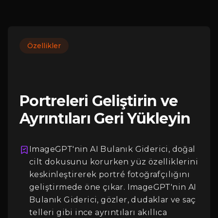
Özellikler
Portreleri Geliştirin ve
Ayrıntıları Geri Yükleyin
ImageGPT'nin AI Bulanık Giderici, doğal
cilt dokusunu korurken yüz özelliklerini
keskinleştirerek portré fotoğrafçılığını
geliştirmede öne çıkar. ImageGPT'nin AI
Bulanık Giderici, gözler, dudaklar ve saç
Giriş
telleri gibi ince ayrıntıları akıllıca