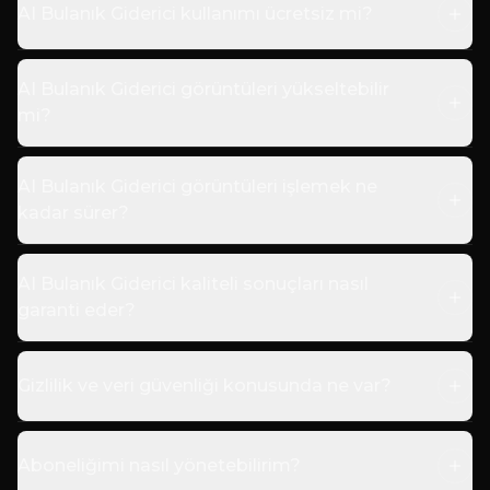
AI Bulanık Giderici kullanımı ücretsiz mi?
AI Bulanık Giderici görüntüleri yükseltebilir
mi?
AI Bulanık Giderici görüntüleri işlemek ne
kadar sürer?
AI Bulanık Giderici kaliteli sonuçları nasıl
garanti eder?
Gizlilik ve veri güvenliği konusunda ne var?
Aboneliğimi nasıl yönetebilirim?