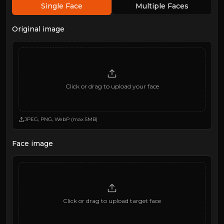
Single Face
Multiple Faces
Original image
Click or drag to upload your face
JPEG, PNG, WebP (max 5MB)
Face image
Click or drag to upload target face