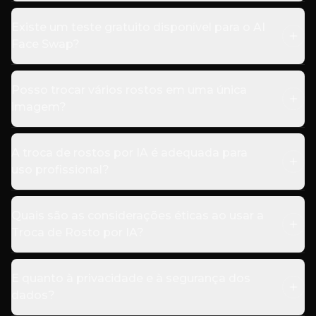
Existe um teste gratuito disponível para o AI
Face Swap?
Posso trocar vários rostos em uma única
imagem?
A troca de rostos por IA é adequada para
uso profissional?
Quais são as considerações éticas ao usar a
Troca de Rosto por IA?
E quanto à privacidade e à segurança dos
dados?