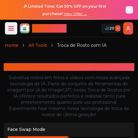
🎉 Limited Time: Get 50% OFF on your first
purchase!
View Offer →
ImageGPT
20
+
Login
Home
All Tools
Troca de Rosto com IA
Login
Troca de Rosto com IA
Substitua rostos em fotos e vídeos com nossa avançada
tecnologia de IA. Parte do conjunto de ferramentas de
imagem por IA do ImageGPT, nosso Troca de Rostos por
IA oferece resultados perfeitos e realistas tanto para
entretenimento quanto para uso profissional.
Experimente hoje mesmo nossa tecnologia de troca de
rostos de última geração!
Face Swap Mode