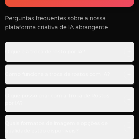
Troca de Rosto com IA
Perguntas frequentes sobre a nossa
plataforma criativa de IA abrangente
O que é a troca de rosto por IA?
Como funciona a troca de rostos com IA?
O que posso criar com a Troca de Rostos
por IA?
Quais formatos de imagem e opções de
qualidade estão disponíveis?