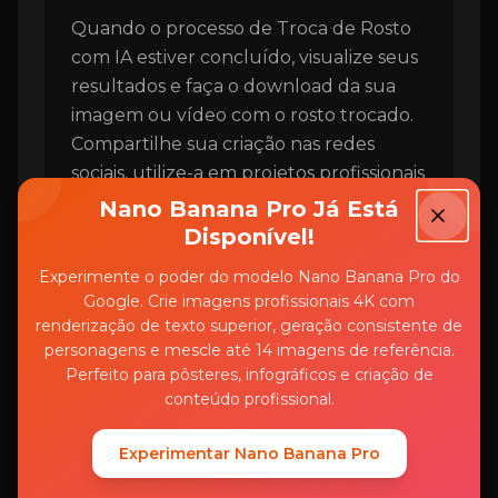
Quando o processo de Troca de Rosto
com IA estiver concluído, visualize seus
resultados e faça o download da sua
imagem ou vídeo com o rosto trocado.
Compartilhe sua criação nas redes
sociais, utilize-a em projetos profissionais
ou guarde para uso pessoal.
Nano Banana Pro Já Está
Disponível!
Experimente o poder do modelo Nano Banana Pro do
Google. Crie imagens profissionais 4K com
renderização de texto superior, geração consistente de
personagens e mescle até 14 imagens de referência.
Perfeito para pôsteres, infográficos e criação de
conteúdo profissional.
FAQ
Experimentar Nano Banana Pro
Perguntas Frequentes Sobre