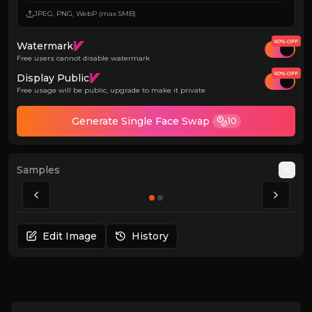
JPEG, PNG, WebP (max 5MB)
50% OFF
Watermark
Free users cannot disable watermark
50% OFF
Display Public
Free usage will be public, upgrade to make it private
Generate
Single
Face Swap
10
Samples
Auto
Edit Image
History