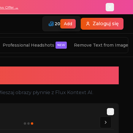
ew Offer →
Zaloguj się
20
Add
Professional Headshots
Remove Text from Image
NEW
ombiner
szaj obrazy płynnie z Flux Kontext AI.
Auto