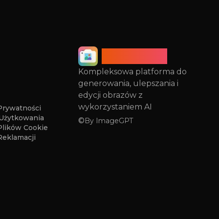
ImageGPT
Kompleksowa platforma do
generowania, ulepszania i
edycji obrazów z
wykorzystaniem AI
 Prywatności
Użytkowania
©
By
ImageGPT
Plików Cookie
Reklamacji