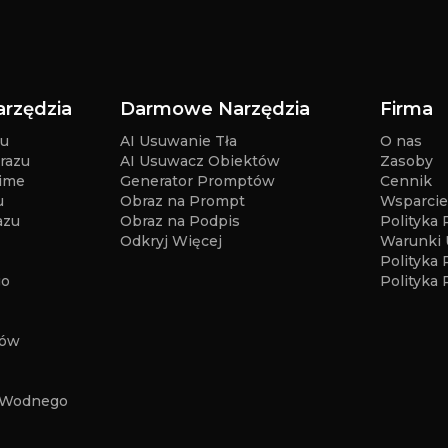
arzędzia
Darmowe Narzędzia
Firma
zu
AI Usuwanie Tła
O nas
razu
AI Usuwacz Obiektów
Zasoby
nime
Generator Promptów
Cennik
u
Obraz na Prompt
Wsparcie
azu
Obraz na Podpis
Polityka
Odkryj Więcej
Warunki 
Polityka 
go
Polityka 
tów
 Wodnego