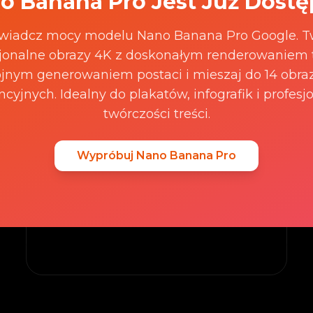
text AI Image
o Banana Pro Jest Już Dostę
Examples
wiadcz mocy modelu Nano Banana Pro Google. T
jonalne obrazy 4K z doskonałym renderowaniem 
jnym generowaniem postaci i mieszaj do 14 obr
ncyjnych. Idealny do plakatów, infografik i profesj
twórczości treści.
Wypróbuj Nano Banana Pro
Auto
The woman and this item are both in a
bright living room.