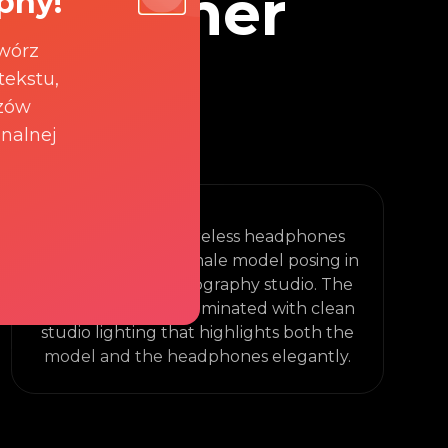
 Combiner
pny!
wórz
tekstu,
azów
onalnej
Auto
Place the sleek wireless headphones
onto the head of a male model posing in
a professional photography studio. The
scene should be illuminated with clean
studio lighting that highlights both the
model and the headphones elegantly.