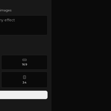
t images
16:9
3:4