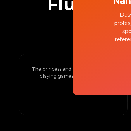
Flux Kon
Nan
Doś
profes
spó
refere
Auto
The princess and her cat knight are
playing games in the garden.