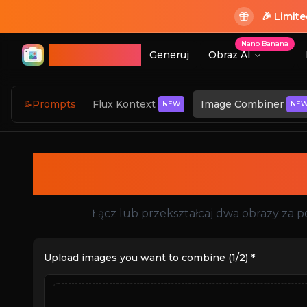
🎉 Limit
Nano Banana
ImageGPT
Generuj
Obraz AI
Logowanie
Prompts
Flux Kontext
Image Combiner
📝
NEW
NE
Logowanie
Flux K
Łącz lub przekształcaj dwa obrazy za 
Upload images you want to combine (1/2)
*