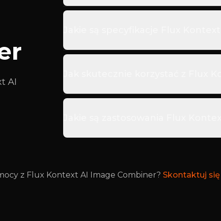
Jakie są specyfikacje Flux Konte
er
Jak skutecznie korzystać z Flux 
t AI
Jakie są zastosowania Flux Konte
ocy z Flux Kontext AI Image Combiner?
Skontaktuj si