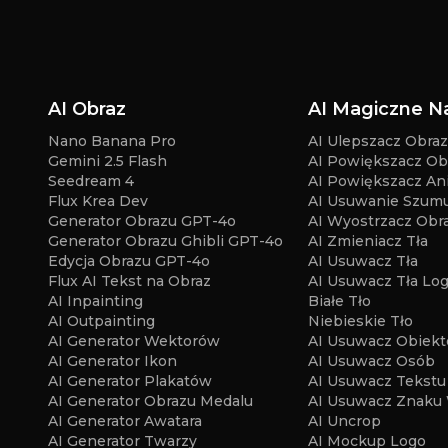
AI Obraz
AI Magiczne N
Nano Banana Pro
AI Ulepszacz Obra
Gemini 2.5 Flash
AI Powiększacz Ob
Seedream 4
AI Powiększacz A
Flux Krea Dev
AI Usuwanie Szum
Generator Obrazu GPT-4o
AI Wyostrzacz Obr
Generator Obrazu Ghibli GPT-4o
AI Zmieniacz Tła
Edycja Obrazu GPT-4o
AI Usuwacz Tła
Flux AI Tekst na Obraz
AI Usuwacz Tła Lo
AI Inpainting
Białe Tło
AI Outpainting
Niebieskie Tło
AI Generator Wektorów
AI Usuwacz Obiek
AI Generator Ikon
AI Usuwacz Osób
AI Generator Plakatów
AI Usuwacz Tekstu
AI Generator Obrazu Medalu
AI Usuwacz Znaku
AI Generator Awatara
AI Uncrop
AI Generator Twarzy
AI Mockup Logo