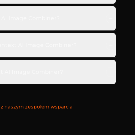
xt AI Image Combiner?
Kontext AI Image Combiner?
xt AI Image Combiner?
ę z naszym zespołem wsparcia