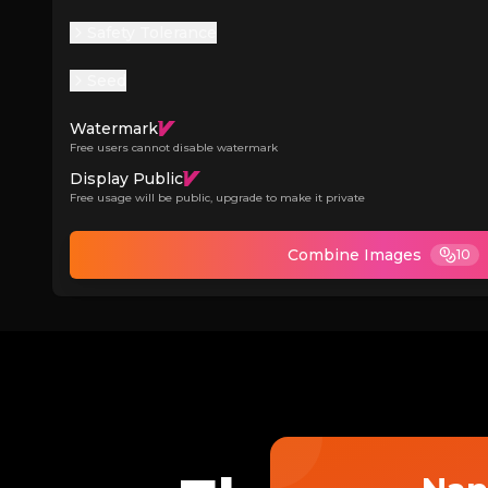
Safety Tolerance
Seed
Watermark
Free users cannot disable watermark
Display Public
Free usage will be public, upgrade to make it private
Combine Images
10