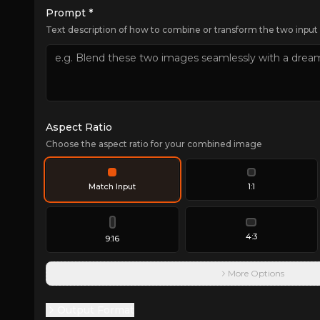
Prompt *
Text description of how to combine or transform the two inpu
Aspect Ratio
Choose the aspect ratio for your combined image
Match Input
1:1
4:3
9:16
More Options
Output Format