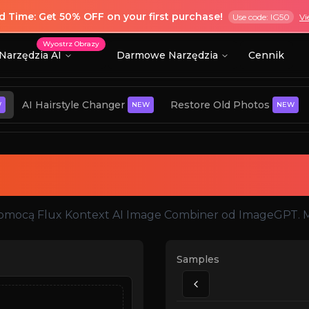
ed Time: Get 50% OFF on your first purchase!
Use code: IG50
Vi
Wyostrz Obrazy
Narzędzia AI
Darmowe Narzędzia
Cennik
AI Hairstyle Changer
Restore Old Photos
W
NEW
NEW
ontext AI Image C
pomocą Flux Kontext AI Image Combiner od ImageGPT. Mie
Samples