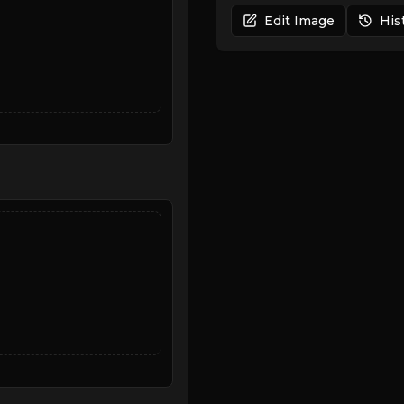
Edit Image
His