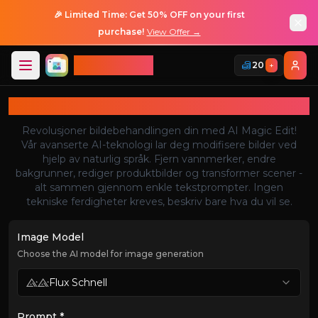
🎉 Limited Time: Get 50% OFF on your first
purchase!
View Offer →
ImageGPT
20
+
Logg Inn
Logg Inn
AI Magic Edit
Revolusjoner bildebehandlingen din med AI Magic Edit!
Vår avanserte AI-teknologi lar deg modifisere bilder ved
hjelp av naturlig språk. Fjern vannmerker, endre
bakgrunner, rediger produktbilder og transformer scener -
alt sammen gjennom enkle tekstprompter. Ingen
tekniske ferdigheter kreves, beskriv bare hva du vil se.
Image Model
Choose the AI model for image generation
Flux Schnell
Prompt *