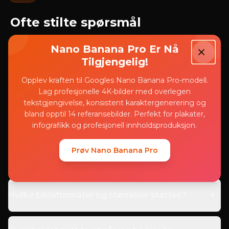
Ofte stilte spørsmål
Nano Banana Pro Er Nå
Tilgjengelig!
Hva er AI Magic Edit?
Opplev kraften til Googles Nano Banana Pro-modell.
Lag profesjonelle 4K-bilder med overlegen
tekstgjengivelse, konsistent karaktergenerering og
Hvilke typer redigeringer kan jeg gjøre med
bland opptil 14 referansebilder. Perfekt for plakater,
AI Magic Edit?
infografikk og profesjonell innholdsproduksjon.
Prøv Nano Banana Pro
Hvordan fungerer redigeringsfunksjonen?
Hvilke bildeformater og størrelser støttes?