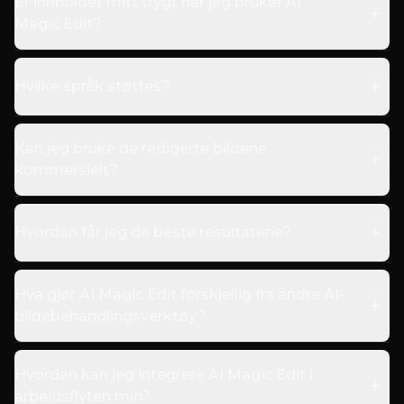
Er innholdet mitt trygt når jeg bruker AI
Magic Edit?
Hvilke språk støttes?
Kan jeg bruke de redigerte bildene
kommersielt?
Hvordan får jeg de beste resultatene?
Hva gjør AI Magic Edit forskjellig fra andre AI-
bildebehandlingsverktøy?
Hvordan kan jeg integrere AI Magic Edit i
arbeidsflyten min?