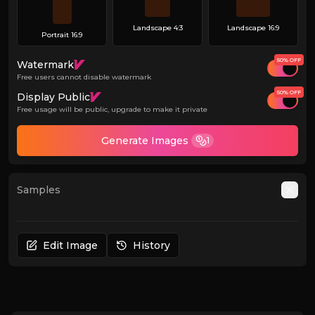
Landscape 4:3
Landscape 16:9
Portrait 16:9
50% OFF
Watermark
Free users cannot disable watermark
50% OFF
Display Public
Free usage will be public, upgrade to make it private
Generate Images
1
Samples
Auto
Edit Image
History