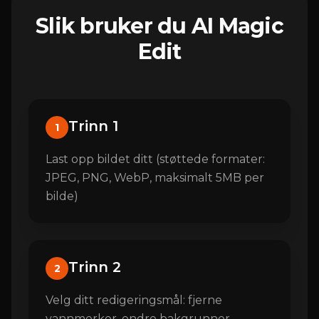
Slik bruker du AI Magic
Edit
Trinn 1
1
Last opp bildet ditt (støttede formater:
JPEG, PNG, WebP, maksimalt 5MB per
bilde)
Trinn 2
2
Velg ditt redigeringsmål: fjerne
vannmerker, endre bakgrunner,