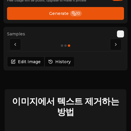
Free usage will be public, upgrade to make it private
Generate
10
Samples
Auto
Edit Image
History
이미지에서 텍스트 제거하는
방법