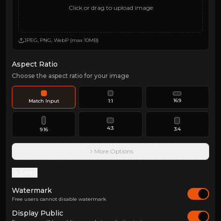
Click or drag to upload image
JPEG, PNG, WebP (max 10MB)
Aspect Ratio
Choose the aspect ratio for your image
16:9
Match Input
1:1
4:3
3:4
9:16
More Options
Seed
Watermark
Free users cannot disable watermark
Display Public