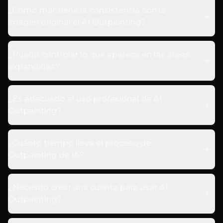
¿Cómo mantiene la consistencia con la
imagen original el AI Outpainting?
¿Puedo controlar lo que aparece en las áreas
expandidas?
¿Es adecuado el uso profesional de AI
Outpainting?
¿Cuánto tiempo lleva el proceso de
Outpainting de IA?
¿Necesito crear una cuenta para usar AI
Outpainting?