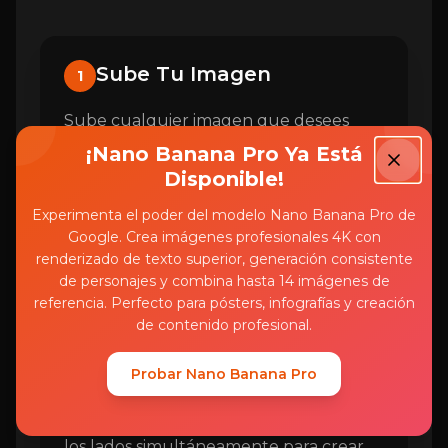
Sube Tu Imagen
1
Sube cualquier imagen que desees
expandir. Nuestro sistema acepta
¡Nano Banana Pro Ya Está
archivos JPG, PNG y WebP de hasta
Disponible!
10MB de tamaño.
Experimenta el poder del modelo Nano Banana Pro de
Google. Crea imágenes profesionales 4K con
renderizado de texto superior, generación consistente
de personajes y combina hasta 14 imágenes de
Seleccionar Dirección de
2
referencia. Perfecto para pósters, infografías y creación
Expansión
de contenido profesional.
Elija qué lados de su imagen desea
Probar Nano Banana Pro
expandir. Puede extender hacia la
izquierda, derecha, arriba, abajo o todos
los lados simultáneamente para crear