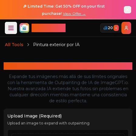
🎉 Limited Time: Get 50% OFF on your first
purchase!
View Offer →
ImageGPT
20
+
Iniciar Sesión
All Tools
Pintura exterior por IA
Iniciar Sesión
Pintura exterior por IA
Expande tus imágenes más allá de sus límites originales
con la herramienta de Outpainting de IA de ImageGPT.io.
Nuestra avanzada IA extiende tus fotos sin problemas en
cualquier dirección mientras mantiene una consistencia
de estilo perfecta.
Upload Image (Required)
Upload an image to expand with outpainting