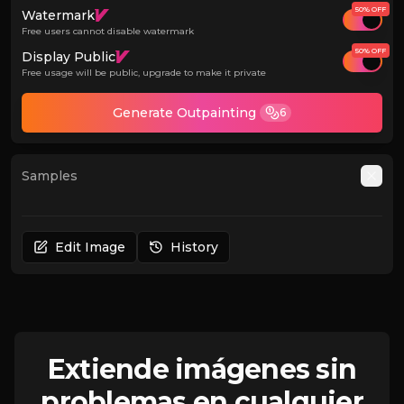
50% OFF
Watermark
Free users cannot disable watermark
50% OFF
Display Public
Free usage will be public, upgrade to make it private
Generate Outpainting
6
Samples
Auto
Edit Image
History
Extiende imágenes sin
problemas en cualquier