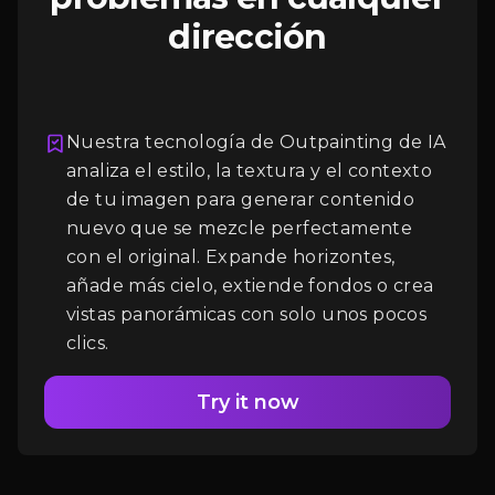
dirección
Nuestra tecnología de Outpainting de IA
analiza el estilo, la textura y el contexto
Iniciar Sesión
de tu imagen para generar contenido
nuevo que se mezcle perfectamente
con el original. Expande horizontes,
añade más cielo, extiende fondos o crea
vistas panorámicas con solo unos pocos
clics.
Try it now