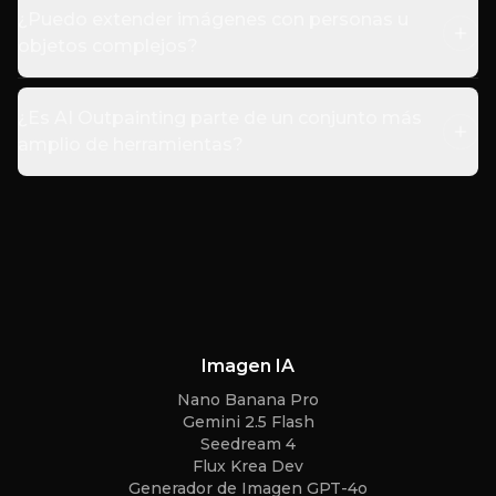
¿Puedo extender imágenes con personas u
objetos complejos?
¿Es AI Outpainting parte de un conjunto más
amplio de herramientas?
Imagen IA
Nano Banana Pro
Gemini 2.5 Flash
Seedream 4
Flux Krea Dev
Generador de Imagen GPT-4o